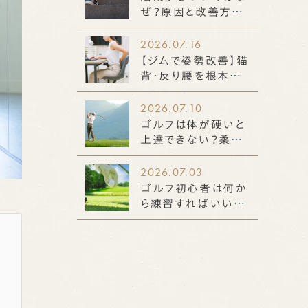
ぜ？原因と改善方法
を解説。筋力低下だ
けではない身体機能
2026.07.16
との関係
【ジムで姿勢改善】猫
背・反り腰を根本か
ら整える！効果的なト
レーニング法も解説
2026.07.10
ゴルフは体が硬いと
上達できない？柔軟
性不足によるスイン
グへの影響と改善ポ
2026.07.03
イントを徹底解説
ゴルフ初心者は何か
ら練習すればいい？｜
知っておきたい基本
から上達のコツまで
解説