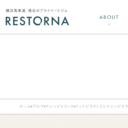
横浜馬車道・港北のプライベートジム
ABOUT
リストーナの特長
リストーナメソッドCI
トレーナー紹介
採用情報
加圧トレーニング
ホーム
ブログ
マシンピラティス
マットピラティスとマシンピラ