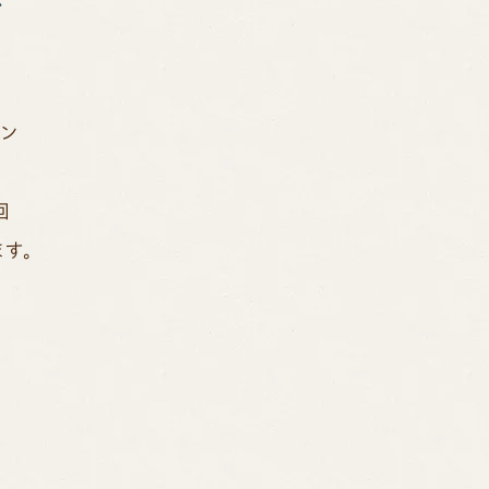
ン
回
す。