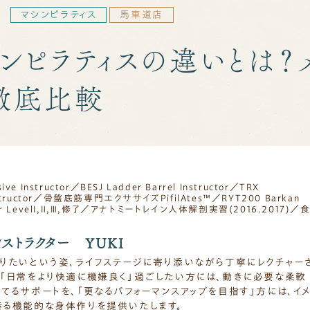
7
マシンピラティス
馬車道店
シンピラティスの違いとは？
ど徹底比較
sive Instructor／BESJ Ladder Barrel Instructor／TRX
 Instructor／骨盤底筋専門エクササイズPifilAtes™️／RYT200 Barkan
uctor LevelI,Ⅱ,Ⅲ,修了／アナトミートレイン人体解剖実習(2016.2017)／
ストラクター YUKI
りたいという姿、ライフステージに寄り添いながら丁寧にレクチャー
ば「日常をより快適に機嫌良く」過ごしたい方には、動きに必要な柔軟
てるサポートを、「更なるパフォーマンスアップを目指す」方には、イ
きる機能的な身体作りを提供いたします。