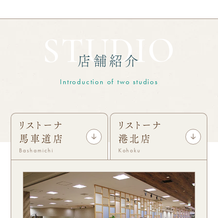
STUDIO
店舗紹介
Introduction of two studios
リストーナ
リストーナ
馬車道店
港北店
Bashamichi
Kohoku
トレーナー紹介
Trainer