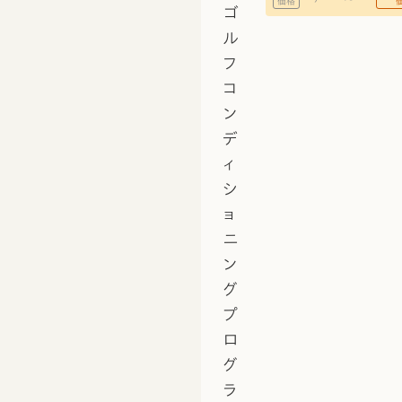
価格
ゴ
ル
フ
コ
ン
デ
ィ
シ
ョ
ニ
ン
グ
プ
ロ
グ
ラ