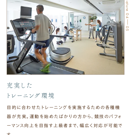
Feature 04
05
充実した
トレーニング環境
目的に​合わせた​トレーニングを​実施する​ための​各種機
器が​充実。​運動を​始めたばかりの​方から、​競技の​パフォ
ーマンス向上を​目指す上級者まで、​幅広く​対応が​可能で
す。​