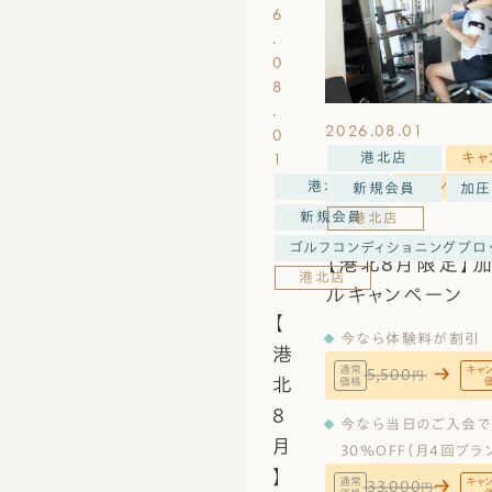
6
.
0
8
.
2026.08.01
0
1
港北店
キャ
港北店
キャンペーン
新規会員
加圧
新規会員
港北店
ゴルフコンディショニングプロ
【港北8月限定】
港北店
ルキャンペーン
【
今なら体験料が割引
港
通常
キャ
5,500
円
北
価格
8
今なら当日のご入会
月
30%OFF（月4回プラ
】
通常
キャ
33,000
円