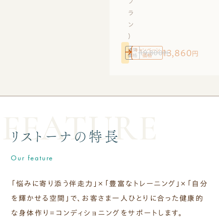
プ
ラ
ン
）
通常
キャンペーン
13,860
19,800
円
円
価格
価格
FEATURE
リストーナの特長
Our feature
「悩みに寄り添う伴走力」×「豊富なトレーニング」×「自分
を輝かせる空間」で、
お客さま⼀⼈ひとりに合った健康的
な身体作り＝コンディショニングをサポートします。