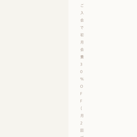
ご
入
会
で
初
月
会
費
3
0
%
O
F
F
（
月
2
回