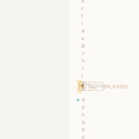
O
F
F
（
月
4
回
プ
ラ
ン
）
通常
キャンペーン
24,640
35,200
円
円
価格
価格
今
な
ら
当
日
の