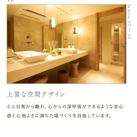
Feature 05
05
上質な​空間デザイン
ふと​日​常から​離れ、​心からの​深呼吸が​できるような​安心
感と心地よさに​満ちた​場づくりを​目指しています。​