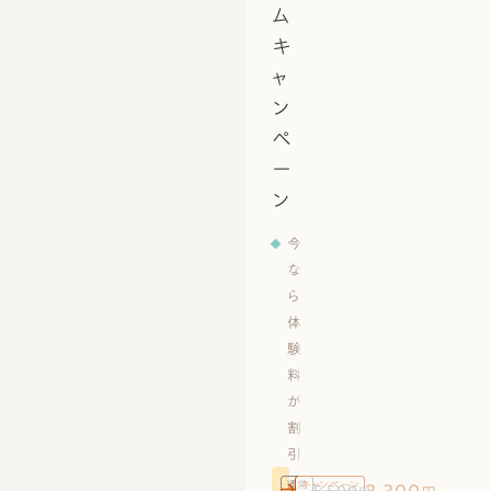
ム
キ
ャ
ン
ペ
ー
ン
今
な
ら
体
験
料
が
割
引
通常
キャンペーン
5,500