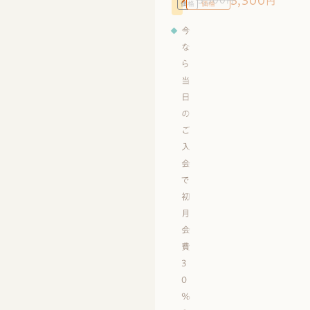
3,300
円
円
価格
価格
今
な
ら
当
日
の
ご
入
会
で
初
月
会
費
3
0
%