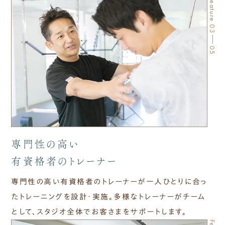
Feature 03
05
専門性の​高い
有資格者の​トレーナー
専門性の​高い​有資格者の​トレーナーが​一人​ひとりに​合っ
た​トレーニングを​設計・実施。​多様な​トレーナーが​チーム
と​して、​スタジオ全体で​お客さまを​サポートします。​