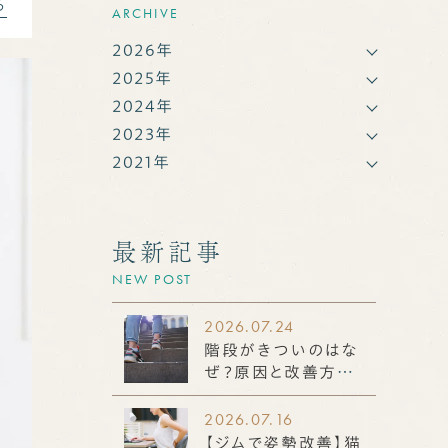
る
ARCHIVE
2026年
2025年
2024年
2023年
2021年
最新記事
NEW POST
2026.07.24
階段がきついのはな
ぜ？原因と改善方法
を解説。筋力低下だ
けではない身体機能
2026.07.16
との関係
【ジムで姿勢改善】猫