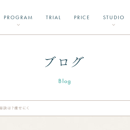
PROGRAM
TRIAL
PRICE
STUDIO
馬車道店
PA
港北店
ブログ
Blog
マシンピラティス
ゴルフコンディショニング
の秘訣は？痩せにくくなる理由と解決法をご紹介！