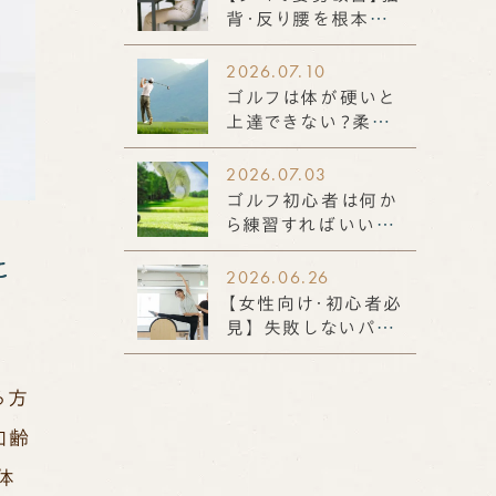
背・反り腰を根本か
ら整える！効果的なト
レーニング法も解説
2026.07.10
ゴルフは体が硬いと
上達できない？柔軟
性不足によるスイン
グへの影響と改善ポ
2026.07.03
イントを徹底解説
ゴルフ初心者は何か
ら練習すればいい？｜
知っておきたい基本
と
から上達のコツまで
2026.06.26
解説
【女性向け・初心者必
見】 失敗しないパー
ソナルジムの選び方
とおすすめのボディメ
る方
イク
加齢
体