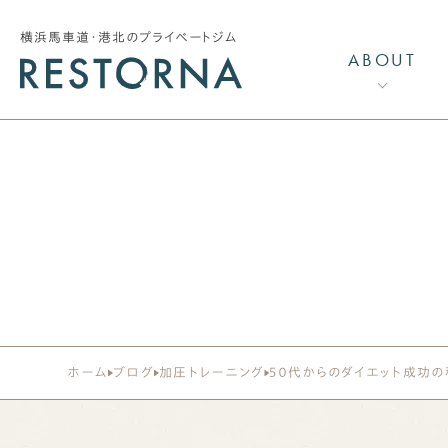
横浜馬車道・港北のプライベートジム
ABOUT
リストーナの特長
リストーナメソッドCI
トレーナー紹介
採用情報
加圧トレーニング
ホーム
ブログ
加圧トレーニング
５０代からのダイエット成功