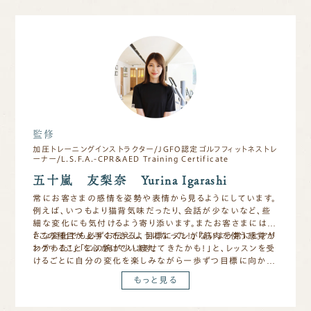
監修
加圧トレーニングインストラクター/JGFO認定ゴルフフィットネストレ
ーナー/L.S.F.A.-CPR&AED Training Certificate
五十嵐 友梨奈 Yurina Igarashi
常にお客さまの感情を姿勢や表情から見るようにしています。
例えば、いつもより猫背気味だったり、会話が少ないなど、些
細な変化にも気付けるよう寄り添います。またお客さまには小
さな変化でも必ずお伝えし、目標にズレがないよう常にヒアリ
「この種目が上手くできるようになった！」「筋肉を使う感覚が
ングすることを心がけています。
わかった！」「二の腕が少し痩せてきたかも！」と、レッスンを受
けるごとに自分の変化を楽しみながら一歩ずつ目標に向かっ
ていけば、必ず体は変わります！
もっと見る